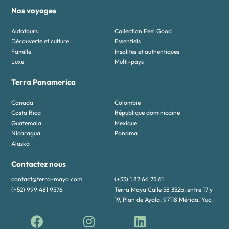
Nos voyages
Autotours
Collection Feel Good
Découverte et culture
Essentiels
Famille
Insolites et authentiques
Luxe
Multi-pays
Terra Panamerica
Canada
Colombie
Costa Rica
République dominicaine
Guatemala
Mexique
Nicaragua
Panama
Alaska
Contactez nous
contact@terra-maya.com
(+33) 1 87 66 73 61
(+52) 999 481 9576
Terra Maya Calle 58 352b, entre 17 y
19, Plan de Ayala, 97118 Mérida, Yuc.