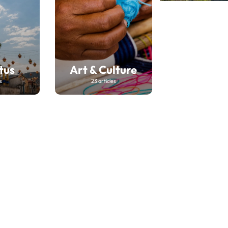
tus
Art & Culture
s
23 articles