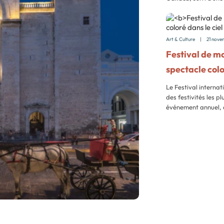
Art & Culture
|
21 nove
Festival de mo
spectacle colo
Le Festival internat
des festivités les p
événement annuel, 