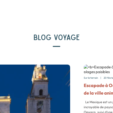
BLOG VOYAGE
Sur le terrain
|
20 févri
Escapade à O
de la ville an
Le Mexique est un p
incroyable de paysa
Oaxaca, suivi d’une 