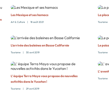
Les Mexique et ses hamacs
La plac
án
Art & Culture
|
18 août 2021
Tourisme
L’arrivée des baleines en Basse Californie
Le pois
Tourisme
|
30 avril 2019
Tourisme
L’ avent
L’ équipe Terra Maya vous propose de nouvelles
Tourisme
activités dans le Yucatan !
Tourisme
|
29 avril 2019