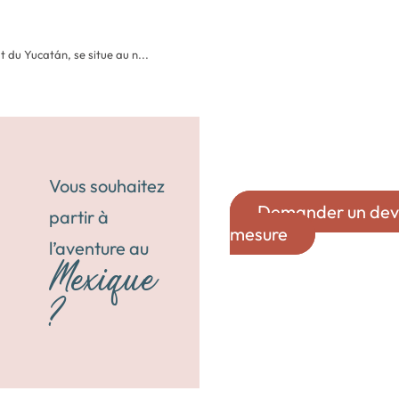
t du Yucatán, se situe au n...
Vous souhaitez
Demander un devi
partir à
mesure
l’aventure au
Mexique
?