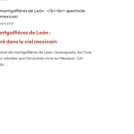
mbre 2023
ntgolfières de León :
ré dans le ciel mexicain
ional de montgolfières de Leon, Guanajuato, est l’une
lus colorées que l’on puisse vivre au Mexique. Cet
qu...