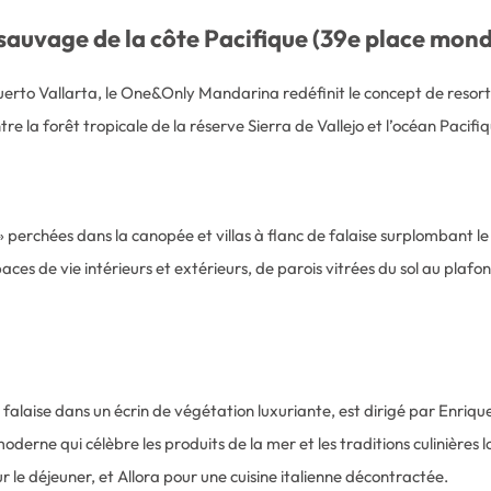
auvage de la côte Pacifique (39e place mond
Puerto Vallarta, le One&Only Mandarina redéfinit le concept de resor
re la forêt tropicale de la réserve Sierra de Vallejo et l’océan Pacifi
s » perchées dans la canopée et villas à flanc de falaise surplomban
ces de vie intérieurs et extérieurs, de parois vitrées du sol au plafo
alaise dans un écrin de végétation luxuriante, est dirigé par Enrique
 moderne qui célèbre les produits de la mer et les traditions culinièr
 le déjeuner, et Allora pour une cuisine italienne décontractée.