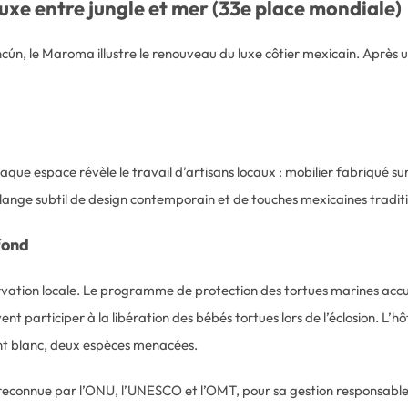
uxe entre jungle et mer (33e place mondiale)
ncún, le Maroma illustre le renouveau du luxe côtier mexicain. Aprè
que espace révèle le travail d’artisans locaux : mobilier fabriqué sur 
élange subtil de design contemporain et de touches mexicaines traditi
fond
tion locale. Le programme de protection des tortues marines accue
ent participer à la libération des bébés tortues lors de l’éclosion. L’
ont blanc, deux espèces menacées.
, reconnue par l’ONU, l’UNESCO et l’OMT, pour sa gestion responsable 