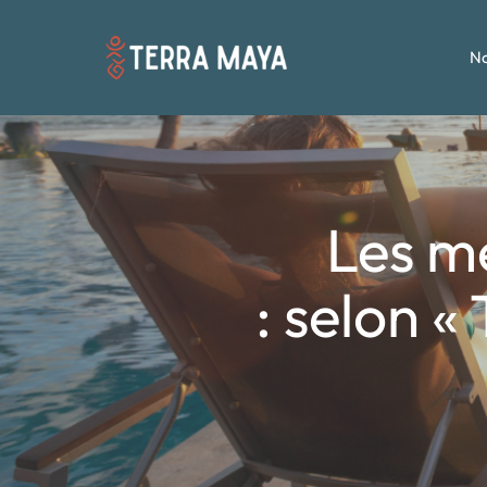
No
Les me
: selon «