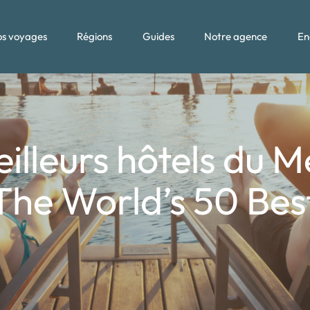
s voyages
Régions
Guides
Notre agence
En
illeurs hôtels du 
 The World’s 50 Bes