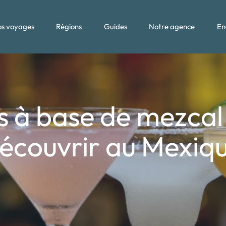
s voyages
Régions
Guides
Notre agence
En
s à base de mezcal
écouvrir au Mexiq