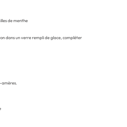
illes de menthe
itron dans un verre rempli de glace, compléter
s-amères.
e