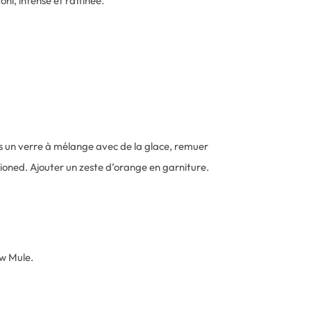
i, intense et raffinée.
ns un verre à mélange avec de la glace, remuer
hioned. Ajouter un zeste d’orange en garniture.
w Mule.