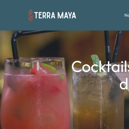
No
Cocktail
d