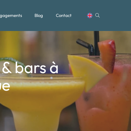
gagements
Blog
Contact
 & bars à
ue