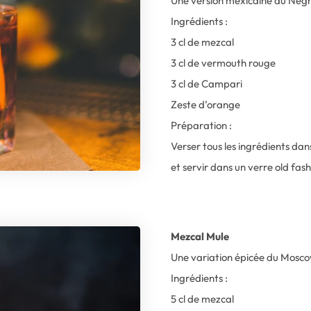
Une version mexicaine du Negron
Ingrédients :
3 cl de mezcal
3 cl de vermouth rouge
3 cl de Campari
Zeste d’orange
Préparation :
Verser tous les ingrédients da
et servir dans un verre old fas
Mezcal Mule
Une variation épicée du Mosco
Ingrédients :
5 cl de mezcal