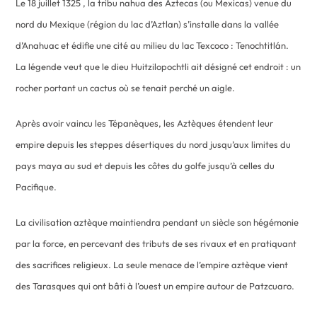
Le 18 juillet 1325 , la tribu nahua des Aztecas (ou Mexicas) venue du
nord du Mexique (région du lac d’Aztlan) s’installe dans la vallée
d’Anahuac et édifie une cité au milieu du lac Texcoco : Tenochtitlán.
La légende veut que le dieu Huitzilopochtli ait désigné cet endroit : un
rocher portant un cactus où se tenait perché un aigle.
Après avoir vaincu les Tépanèques, les Aztèques étendent leur
empire depuis les steppes désertiques du nord jusqu’aux limites du
pays maya au sud et depuis les côtes du golfe jusqu’à celles du
Pacifique.
La civilisation aztèque maintiendra pendant un siècle son hégémonie
par la force, en percevant des tributs de ses rivaux et en pratiquant
des sacrifices religieux. La seule menace de l’empire aztèque vient
des Tarasques qui ont bâti à l’ouest un empire autour de Patzcuaro.