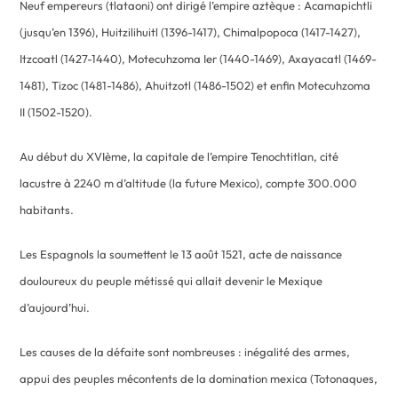
Neuf empereurs (tlataoni) ont dirigé l’empire aztèque : Acamapichtli
(jusqu’en 1396), Huitzilihuitl (1396-1417), Chimalpopoca (1417-1427),
Itzcoatl (1427-1440), Motecuhzoma Ier (1440-1469), Axayacatl (1469-
1481), Tizoc (1481-1486), Ahuitzotl (1486-1502) et enfin Motecuhzoma
II (1502-1520).
Au début du XVIème, la capitale de l’empire Tenochtitlan, cité
lacustre à 2240 m d’altitude (la future Mexico), compte 300.000
habitants.
Les Espagnols la soumettent le 13 août 1521, acte de naissance
douloureux du peuple métissé qui allait devenir le Mexique
d’aujourd’hui.
Les causes de la défaite sont nombreuses : inégalité des armes,
appui des peuples mécontents de la domination mexica (Totonaques,