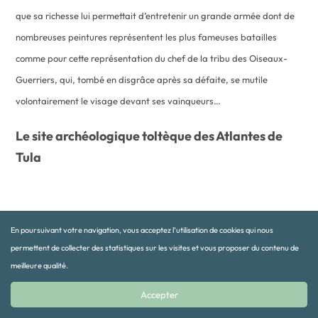
que sa richesse lui permettait d’entretenir un grande armée dont de
nombreuses peintures représentent les plus fameuses batailles
comme pour cette représentation du chef de la tribu des Oiseaux-
Guerriers, qui, tombé en disgrâce après sa défaite, se mutile
volontairement le visage devant ses vainqueurs…
Le site archéologique toltèque des Atlantes de
Tula
Les Atlantes de Tula sont quatre géants de pierre alignés côte à
En poursuivant votre navigation, vous acceptez l’utilisation de cookies qui nous
côte. On les trouve sur la terrasse d’une pyramide basse à quatre
permettent de collecter des statistiques sur les visites et vous proposer du contenu de
degrés, un « Teocalli » , auquel on accède par un escalier
meilleure qualité.
monumental. Ils mesurent tous cinq mètres de haut et ce sont
Accepter
probablement les guerriers mythiques d’ »Aztlán » , la Cité-Mère ,