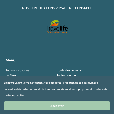
NOS CERTIFICATIONS VOYAGE RESPONSABLE
Menu
Tous nos voyages
Toutes les régions
Le Blog
Notre agence
Contactez-nous
Mentions légales
En poursuivant votre navigation, vous acceptez l’utilisation de cookies qui nous
permettent de collecter des statistiques sur les visites et vous proposer du contenu de
Nos voyages
meilleure qualité.
Autotours
Collection Feel Good
Accepter
Découverte et culture
Essentiels
Famille
Insolites et authentiques