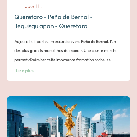
Jour 11 :
Queretaro - Peña de Bernal -
Tequisquiapan - Queretaro
Aujourd’hui, partez en excursion vers
Peña de Bernal
, l’un
des plus grands monolithes du monde. Une courte marche
permet d’admirer cette imposante formation rocheuse,
considérée comme un lieu emblématique de la région.
Lire plus
Poursuivez vers Tequisquiapan, petite ville connue pour ses
eaux thermales et son atmosphère détendue. Ses rues
ordonnées, sa place centrale dominée par l’église Santa
María et ses marchés artisanaux en font une étape
agréable pour découvrir la vie locale.
De retour à
Querétaro
, vous poursuivez votre itinéraire à
travers les villes coloniales du Mexique, où l’architecture