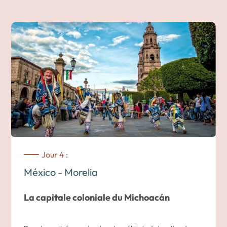
Azul, demeure de Frida Kahlo, puis la maison de Léon
Trotski, aujourd’hui musée consacré à son exil.
Dans l’après-midi, découvrez le
Musée National
d’Anthropologie
, l’un des plus riches du continent. Ses salles
présentent les principales civilisations précolombiennes et
mettent en lumière la diversité des peuples qui ont façonné
le Mexique jusqu’à aujourd’hui.
Cette étape complète l’immersion dans la capitale avant de
poursuivre la route vers les
villes coloniales du Mexique
.
Jour 4 :
Nuit dans un hôtel au cœur de la ville.
México - Morelia
La capitale coloniale du Michoacán