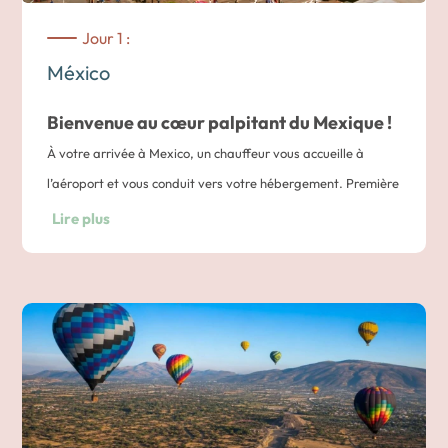
Jour 1 :
México
Bienvenue au cœur palpitant du Mexique !
À votre arrivée à Mexico, un chauffeur vous accueille à
l’aéroport et vous conduit vers votre hébergement. Première
immersion dans cette métropole vibrante.
Lire plus
Nuit dans un hôtel au cœur de Mexico city.