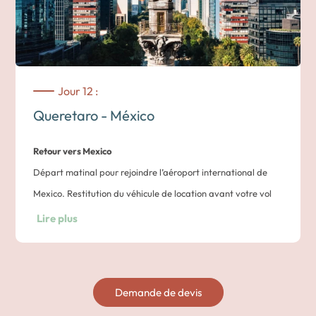
élégante et l’histoire républicaine offrent un cadre idéal pour
conclure la journée.
Nuit dans un hôtel à Queretaro
Jour 12 :
Queretaro - México
Retour vers Mexico
Départ matinal pour rejoindre l’aéroport international de
Mexico. Restitution du véhicule de location avant votre vol
retour.
Lire plus
Nuit dans un hôtel à Mexico City.
Demande de devis