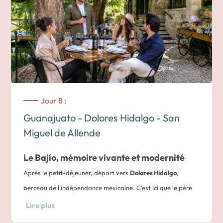
d’un guide spécialisé, puis du musée de l’Inquisition installé
dans l’ex-hacienda del Cochero. En centre-ville, promenez-
vous dans le célèbre
Callejón del Beso
et explorez les ruelles
colorées, les places animées et les églises baroques qui
donnent à Guanajuato son atmosphère unique.
Nuit dans un hôtel à Guanajuato
Jour 8 :
Guanajuato - Dolores Hidalgo - San
Miguel de Allende
Le Bajío, mémoire vivante et modernité
Après le petit-déjeuner, départ vers
Dolores Hidalgo
,
berceau de l’indépendance mexicaine. C’est ici que le père
Miguel Hidalgo lança, en 1810, le fameux
Grito de Dolores
.
Lire plus
Vous visitez le sanctuaire de Jésus Nazareno d’Atotonilco,