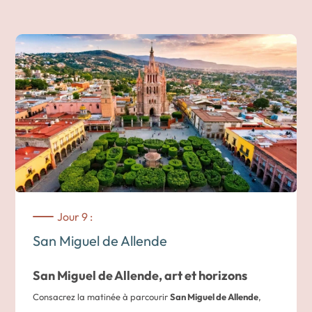
classé au patrimoine mondial de l’UNESCO, reconnu pour
son architecture baroque et ses fresques remarquables.
Sur la route, halte dans un vignoble local pour une
dégustation guidée. Entre visite des caves, découverte de la
production et accord mets-vins, cette étape illustre le
renouveau viticole du Bajío.
Arrivée à San Miguel de Allende en fin de journée. La ville,
également classée à l’UNESCO, séduit par son centre
colonial parfaitement conservé, ses ruelles pavées et sa
célèbre paroisse à la façade néogothique.
Jour 9 :
Nuit dans l’un des plus beaux hôtels à San Miguel de Allende
San Miguel de Allende
San Miguel de Allende, art et horizons
Consacrez la matinée à parcourir
San Miguel de Allende
,