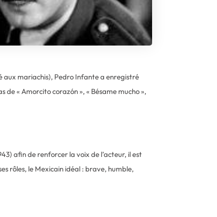
 aux mariachis), Pedro Infante a enregistré
cas de « Amorcito corazón », « Bésame mucho »,
943) afin de renforcer la voix de l’acteur, il est
ses rôles, le Mexicain idéal : brave, humble,