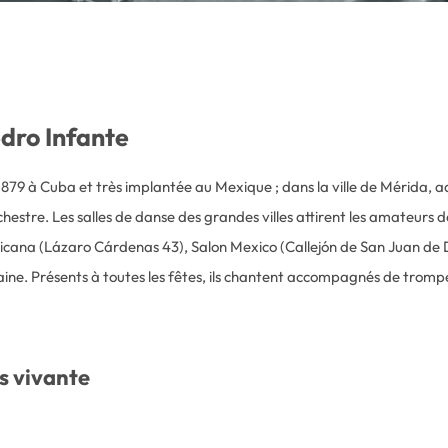
dro Infante
79 à Cuba et très implantée au Mexique ; dans la ville de Mérida, adu
rchestre. Les salles de danse des grandes villes attirent les amateu
opicana (Lázaro Cárdenas 43), Salon Mexico (Callejón de San Juan de D
aine. Présents à toutes les fêtes, ils chantent accompagnés de trompet
s vivante