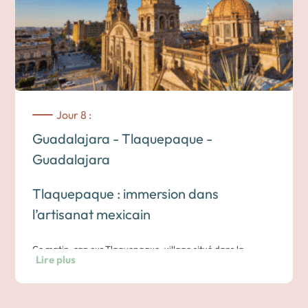
notamment le portrait saisissant de Miguel Hidalgo.
Puis, vous explorez les places adjacentes, les galeries d’art
et les nombreux édifices coloniaux.
Nuit dans un hôtel à Guadalajara
Jour 8 :
Guadalajara - Tlaquepaque -
Guadalajara
Tlaquepaque : immersion dans
l’artisanat mexicain
Ce matin, cap sur Tlaquepaque, village situé dans la
Lire plus
périphérie de Guadalajara, réputé pour son artisanat et son
atmosphère conviviale. La rue piétonne Calle