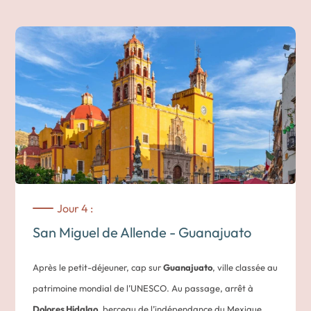
inscrite au patrimoine mondial de l’UNESCO en 1996. Une
étape culturelle qui enrichit le voyage.
Dans l’après-midi, vous rejoignez
San Miguel de Allende
, cité
coloniale aux ruelles pavées et au charme intemporel.
Chaque détail évoque une époque révolue. Classée au
patrimoine mondial par l’UNESCO depuis 2008, cette ville
colorée séduit par son ambiance artistique et sa douceur de
vivre.
Nuit dans un hôtel à San Miguel de Allende
Jour 4 :
San Miguel de Allende - Guanajuato
Après le petit-déjeuner, cap sur
Guanajuato
, ville classée au
patrimoine mondial de l’UNESCO. Au passage, arrêt à
Dolores Hidalgo
, berceau de l’indépendance du Mexique.