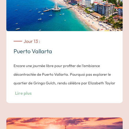
Jour 13 :
Puerto Vallarta
Encore une journée libre pour profiter de l’ambiance
décontractée de Puerto Vallarta. Pourquoi pas explorer le
quartier de Gringo Gulch, rendu célèbre par Elizabeth Taylor
et Richard Burton, ou simplement de savourer un cocktail sur
Lire plus
la plage.
Une dernière promenade au
coucher du soleil
le long du
Malecón sera l’occasion parfaite de dire au revoir à cette
ville entre mer et montagne.