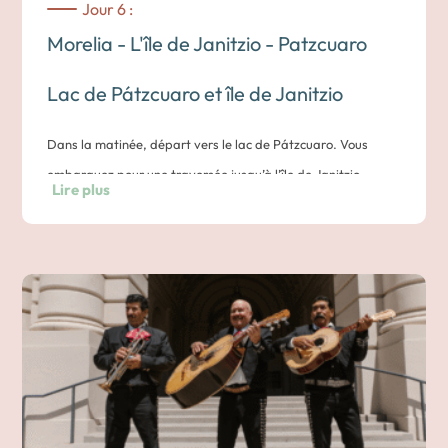
Jour 6 :
Morelia - L'île de Janitzio - Patzcuaro
Lac de Pátzcuaro et île de Janitzio
Dans la matinée, départ vers le lac de Pátzcuaro. Vous
embarquez pour une traversée jusqu’à l’île de Janitzio,
Lire plus
célèbre pour sa statue monumentale de José María Morelos
et ses ruelles escarpées bordées de maisons en adobe. En
chemin, vous observez les barques traditionnelles et les
pêcheurs maniant leurs grands filets ronds, une scène
emblématique du Michoacán.
Après-midi : Visite de Pátzcuaro
De retour sur la terre ferme, vous reprenez la route vers
Pátzcuaro, classé
Pueblo Mágico
. Par ailleurs, un arrêt à