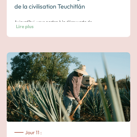
de la civilisation Teuchitlán
Aujourd’hui, vous partez à la découverte de
Lire plus
Guachimontones
, un site archéologique peu connu mais
fascinant, situé dans les collines autour de Teuchitlán.
Unique en son genre, il présente des pyramides circulaires,
vestiges de la civilisation Teuchitlán qui vivait ici bien avant
l’arrivée des Aztèques.
Le site offre une belle
vue sur la lagune
, et les vestiges
témoignent d’un savoir-faire en matière d’irrigation,
d’architecture et de travail de l’obsidienne.
Nuit dans un hôtel à Tequila
Jour 11 :