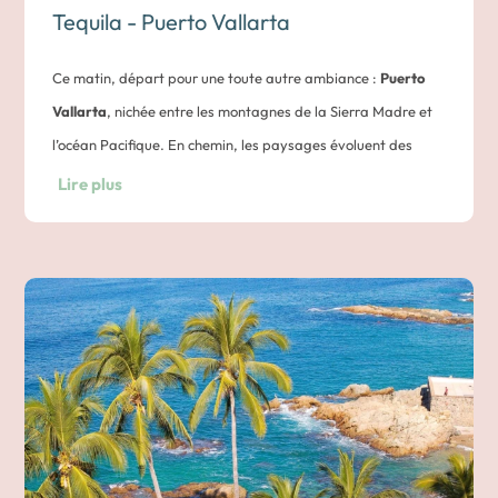
Tequila - Puerto Vallarta
Ce matin, départ pour une toute autre ambiance :
Puerto
Vallarta
, nichée entre les montagnes de la Sierra Madre et
l’océan Pacifique. En chemin, les paysages évoluent des
champs d’agave aux forêts tropicales, puis aux premières
Lire plus
plages.
Installation dans cette ville balnéaire pleine de charme, où
les ruelles pavées côtoient des maisons blanches aux toits
rouges et des galeries d’art contemporain. Le bord de mer,
connu sous le nom de
Malecón
, est animé en soirée, avec ses
statues modernes, ses artistes de rue et ses couchers de
soleil spectaculaires.
Nuit dans un hôtel à Puerto Vallarta