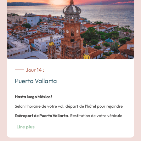
Nuit dans un hôtel à Puerto Vallarta
Jour 14 :
Puerto Vallarta
Hasta luego México !
Selon l’horaire de votre vol, départ de l’hôtel pour rejoindre
l’aéroport de Puerto Vallarta
. Restitution de votre véhicule
de location.
Lire plus