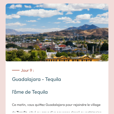
Independencia, bordée de boutiques, de restaurants et de
galeries, est idéale pour une balade agréable.
En chemin, vous remarquerez les décorations colorées
suspendues dans les rues, les démonstrations de mariachis,
ainsi que les objets d’art en céramique, en verre soufflé ou
en bois sculpté.
L’après-midi est libre, pour flâner à votre rythme.
Nuit dans un hôtel à Guadalajara
Jour 9 :
Guadalajara - Tequila
l’âme de Tequila
Ce matin, vous quittez Guadalajara pour rejoindre le village
de
Tequila
, situé au cœur d’un paysage classé au patrimoine