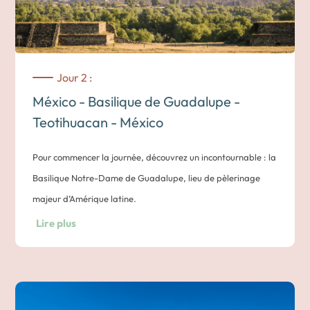
Jour 2 :
México - Basilique de Guadalupe -
Teotihuacan - México
Pour commencer la journée, découvrez un incontournable : la
Basilique Notre-Dame de Guadalupe, lieu de pèlerinage
majeur d’Amérique latine.
Ensuite, cap vers Teotihuacan, l’ancienne « cité des dieux »,
Lire plus
où se dressent les majestueuses pyramides du Soleil et de la
Lune. Ce site archéologique impressionne par son immensité
et la richesse de son héritage précolombien.
Enfin, de retour à Mexico, flânez dans le centre historique :