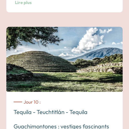
Lire plus
mondial par l’UNESCO : les
champs d’agave bleu
à perte de
vue. Le nom du village est aujourd’hui indissociable de la
boisson nationale, produite ici depuis plusieurs siècles.
Promenade dans le centre du village : ses ruelles tranquilles,
son
zócalo animé
, l’ancien
lavoir public
, ou encore le petit
musée
Casa Sauza
, où vous pouvez en apprendre
davantage sur l’histoire de la distillation.
Si vous le souhaitez, il est possible de visiter une distillerie
traditionnelle pour découvrir les différentes étapes de
fabrication de la tequila, du champ à la dégustation (en
option).
👉Pour en savoir plus sur la tequila, cliquez ici.
Jour 10 :
Tequila - Teuchtitlán - Tequila
Nuit dans un hôtel à Tequila
Guachimontones : vestiges fascinants