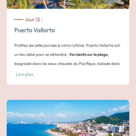
Jour 12 :
Puerto Vallarta
Profitez de cette journée à votre rythme. Puerto Vallarta est
un lieu idéal pour se détendre :
farniente sur la plage
,
baignade dans les eaux chaudes du Pacifique, balade dans
les ruelles de la vieille ville ou encore dégustation de fruits
Lire plus
de mer frais face à l’océan.
Vous pouvez aussi opter pour une activité en option : sortie
en mer vers les
îles Marietas
, snorkeling, visite des villages
côtiers au sud, ou bien une journée dans la jungle pour
observer la faune tropicale.
Nuit dans un hôtel à Puerto Vallarta